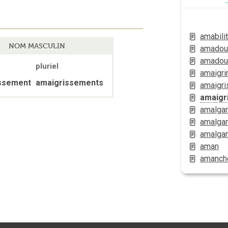
amabili
NOM MASCULIN
amadou
amadou
pluriel
amaigri
ssement
amaigrissements
amaigri
amaigr
amalga
amalga
amalga
aman
amanch