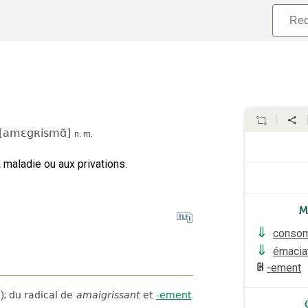
[
amɛgʀismɑ̃
]
n.
m.
 maladie ou aux privations.
M
⇓
consom
⇓
émacia
-ement
);
du radical de
amaigrissant
et
-ement
.
i