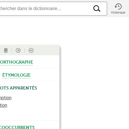
Historique
orthographe
étymologie
ots apparentés
ption
tion
cooccurrents