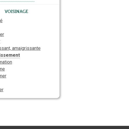
Voisinage
té
er
r
ssant, amaigrissante
issement
mation
me
mer
er