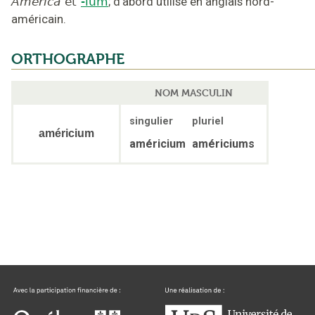
America
et
-ium
;
d'abord utilisé en anglais nord-
américain
.
ORTHOGRAPHE
NOM MASCULIN
singulier
pluriel
américium
américium
américiums