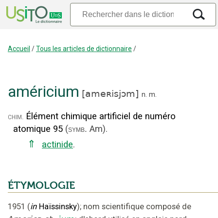
Accueil
/
Tous les articles de dictionnaire
/
américium
[
ameʀisjɔm
]
n.
m.
Élément chimique artificiel de numéro
chim.
atomique 95
(
Am
).
symb.
⇑
actinide
.
ÉTYMOLOGIE
1951
(
in
Haïssinsky
);
nom scientifique composé de