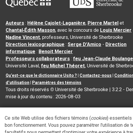
Auteurs
:
Hélène Cajolet-Laganière
,
Pierre Martel
et
Chantal‑Édith Masson
, avec le concours de
Louis Mercier
Nadine Vincent
, professeurs, Université de Sherbrooke
Direction lexicographique
:
Serge D’Amico
-
Direction
informatique
:
Benoit Mercier
Professeurs collaborateurs
:
feu Jean-Claude Boulange
Université Laval,
feu Michel Théoret
, Université de Sherbr
Qu’est-ce que le dictionnaire Usito ?
|
Contactez-nous
|
Conditio
d’utilisation
|
Paramètres des témoins
Tous droits réservés
©
Université de Sherbrooke |
3.2.2
- Der
mise à jour du contenu :
2026-08-03
Ce site Web utilise des fichiers témoins (
cookies
) essentiels
bon fonctionnement. Vous pouvez paramétrer l'utilisation de 
facultatifs nous permettant d'optimiser votre expérience à tra