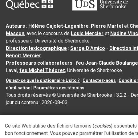
Auteurs
:
Hélène Cajolet-Laganière
,
Pierre Martel
et
Cha
Masson
, avec le concours de
Louis Mercier
et
Nadine Vin
professeurs, Université de Sherbrooke
Direction lexicographique
:
Serge D’Amico
-
Direction i
Benoit Mercier
Professeurs collaborateurs
:
feu Jean-Claude Boulange
Laval,
feu Michel Théoret
, Université de Sherbrooke
Qu’est-ce que le dictionnaire Usito ?
|
Contactez-nous
|
Conditio
d’utilisation
|
Paramètres des témoins
Tous droits réservés
©
Université de Sherbrooke |
3.2.2
- Der
jour du contenu :
2026-08-03
Ce site Web utilise des fichiers témoins (
cookies
) essentiels
bon fonctionnement. Vous pouvez paramétrer l'utilisation de 