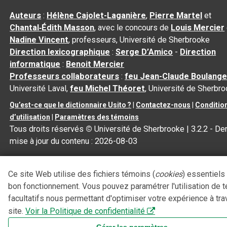
Auteurs
:
Hélène Cajolet-Laganière
,
Pierre Martel
et
Chantal‑Édith Masson
, avec le concours de
Louis Mercier
Nadine Vincent
, professeurs, Université de Sherbrooke
Direction lexicographique
:
Serge D’Amico
-
Direction
informatique
:
Benoit Mercier
Professeurs collaborateurs
:
feu Jean-Claude Boulange
Université Laval,
feu Michel Théoret
, Université de Sherbr
Qu’est-ce que le dictionnaire Usito ?
|
Contactez-nous
|
Conditio
d’utilisation
|
Paramètres des témoins
Tous droits réservés
©
Université de Sherbrooke |
3.2.2
- Der
mise à jour du contenu :
2026-08-03
Ce site Web utilise des fichiers témoins (
cookies
) essentiels
bon fonctionnement. Vous pouvez paramétrer l'utilisation de 
facultatifs nous permettant d'optimiser votre expérience à tra
site.
Voir la Politique de confidentialité