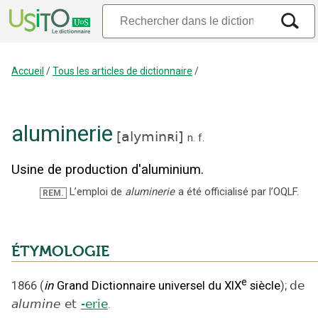
Accueil
/
Tous les articles de dictionnaire
/
aluminerie
[
alyminʀi
]
n.
f.
Usine de production d'aluminium.
L’emploi de
aluminerie
a été officialisé par l’OQLF.
REM.
ÉTYMOLOGIE
e
1866
(
in
Grand Dictionnaire universel du XIX
siècle
);
de
alumine
et
-erie
.