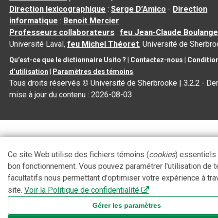
Direction lexicographique
:
Serge D’Amico
-
Direction
informatique
:
Benoit Mercier
Professeurs collaborateurs
:
feu Jean-Claude Boulange
Université Laval,
feu Michel Théoret
, Université de Sherbr
Qu’est-ce que le dictionnaire Usito ?
|
Contactez-nous
|
Conditio
d’utilisation
|
Paramètres des témoins
Tous droits réservés
©
Université de Sherbrooke |
3.2.2
- Der
mise à jour du contenu :
2026-08-03
Ce site Web utilise des fichiers témoins (
cookies
) essentiels
bon fonctionnement. Vous pouvez paramétrer l'utilisation de 
facultatifs nous permettant d'optimiser votre expérience à tra
site.
Voir la Politique de confidentialité
Gérer les paramètres