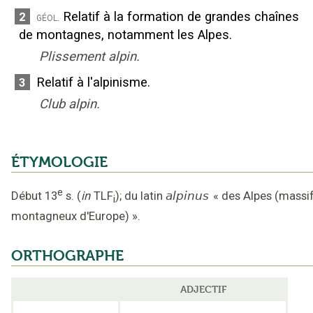
Relatif à la formation de grandes chaînes
2
géol.
de montagnes, notamment les Alpes.
Plissement alpin.
Relatif à l'alpinisme.
3
Club alpin.
ÉTYMOLOGIE
e
Début 13
s.
(
in
TLF
);
du latin
alpinus
«
des Alpes (massi
i
montagneux d'Europe)
».
ORTHOGRAPHE
ADJECTIF