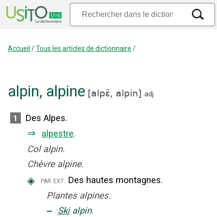
Accueil
/
Tous les articles de dictionnaire
/
alpin
,
alpine
[
alpɛ̃,
alpin
]
adj.
Des Alpes.
1
⇒
alpestre
.
Col alpin.
Chèvre alpine.
◈
Des hautes montagnes.
par ext.
Plantes alpines.
‒
Ski
alpin
.