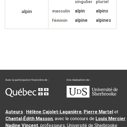
singulier
pluriel
alpin
alpins
masculin
alpin
alpine
alpines
féminin
Auteurs
:
Hélène Cajolet-Laganière
,
Pierre Martel
et
Chantal‑Édith Masson
, avec le concours de
Louis Mercier
Nadine Vincent
, professeurs, Université de Sherbrooke