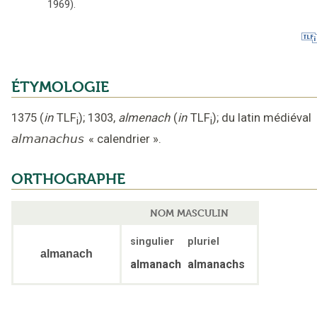
1969).
ÉTYMOLOGIE
1375
(
in
TLF
);
1303
,
almenach
(
in
TLF
);
du latin médiéval
i
i
almanachus
«
calendrier
».
ORTHOGRAPHE
NOM MASCULIN
singulier
pluriel
almanach
almanach
almanachs