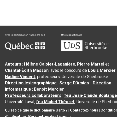
Auteurs
:
Hélène Cajolet-Laganière
,
Pierre Martel
et
Chantal‑Édith Masson
, avec le concours de
Louis Mercier
Nadine Vincent
, professeurs, Université de Sherbrooke
Direction lexicographique
:
Serge D’Amico
-
Direction
informatique
:
Benoit Mercier
Professeurs collaborateurs
:
feu Jean-Claude Boulange
Université Laval,
feu Michel Théoret
, Université de Sherbr
Qu’est-ce que le dictionnaire Usito ?
|
Contactez-nous
|
Conditio
d’utilisation
|
Paramètres des témoins