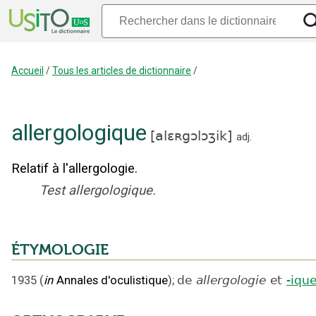
Accueil
/
Tous les articles de dictionnaire
/
allergologique
[
alɛʀgɔlɔʒik
]
adj.
Relatif à l'allergologie.
Test allergologique.
ÉTYMOLOGIE
1935
(
in
Annales d'oculistique
);
de
allergologie
et
-iqu