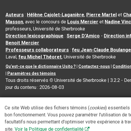
Auteurs
:
Hélène Cajolet-Laganière
,
Pierre Martel
et
Cha
Masson
, avec le concours de
Louis Mercier
et
Nadine Vin
professeurs, Université de Sherbrooke
Direction lexicographique
:
Serge D’Amico
-
Direction i
Benoit Mercier
Professeurs collaborateurs
:
feu Jean-Claude Boulange
Laval,
feu Michel Théoret
, Université de Sherbrooke
Qu’est-ce que le dictionnaire Usito ?
|
Contactez-nous
|
Condition
|
Paramètres des témoins
Tous droits réservés
©
Université de Sherbrooke |
3.2.2
- Der
jour du contenu :
2026-08-03
Ce site Web utilise des fichiers témoins (
cookies
) essentiels
bon fonctionnement. Vous pouvez paramétrer l'utilisation de 
facultatifs nous permettant d'optimiser votre expérience à tra
site.
Voir la Politique de confidentialité