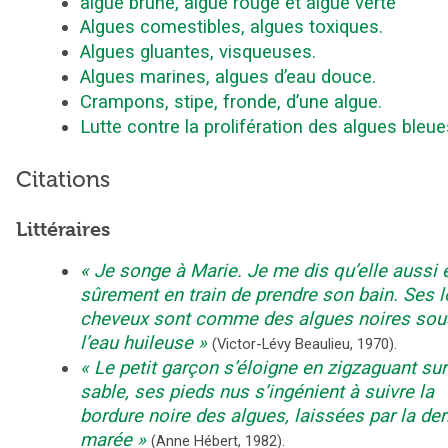
algue brune, algue rouge et algue verte
Algues comestibles, algues toxiques.
Algues gluantes, visqueuses.
Algues marines, algues d’eau douce.
Crampons, stipe, fronde, d’une algue.
Lutte contre la prolifération des algues bleue
Citations
Littéraires
Je songe à Marie. Je me dis qu’elle aussi 
sûrement en train de prendre son bain. Ses 
cheveux sont comme des algues noires sou
l’eau huileuse
(
Victor-Lévy Beaulieu
,
1970
).
Le petit garçon s’éloigne en zigzaguant sur
sable, ses pieds nus s’ingénient à suivre la
bordure noire des algues, laissées par la der
marée
(
Anne Hébert
,
1982
).