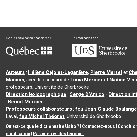
Auteurs
:
Hélène Cajolet-Laganière
,
Pierre Martel
et
Cha
Masson
, avec le concours de
Louis Mercier
et
Nadine Vin
professeurs, Université de Sherbrooke
Direction lexicographique
:
Serge D’Amico
-
Direction i
:
Benoit Mercier
Professeurs collaborateurs
:
feu Jean-Claude Boulange
Laval,
feu Michel Théoret
, Université de Sherbrooke
Qu’est-ce que le dictionnaire Usito ?
|
Contactez-nous
|
Conditio
d’utilisation
|
Paramètres des témoins