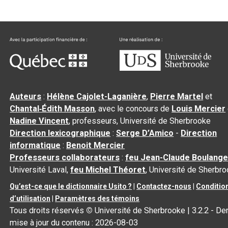
Auteurs
:
Hélène Cajolet-Laganière
,
Pierre Martel
et
Chantal‑Édith Masson
, avec le concours de
Louis Mercier
Nadine Vincent
, professeurs, Université de Sherbrooke
Direction lexicographique
:
Serge D’Amico
-
Direction
informatique
:
Benoit Mercier
Professeurs collaborateurs
:
feu Jean-Claude Boulange
Université Laval,
feu Michel Théoret
, Université de Sherbr
Qu’est-ce que le dictionnaire Usito ?
|
Contactez-nous
|
Conditio
d’utilisation
|
Paramètres des témoins
Tous droits réservés
©
Université de Sherbrooke |
3.2.2
- Der
mise à jour du contenu :
2026-08-03