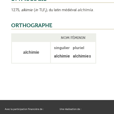
1275
,
alkimie
(
in
TLF
);
du latin médiéval
alchimia
.
i
ORTHOGRAPHE
NOM FÉMININ
singulier
pluriel
alchimie
alchimie
alchimies