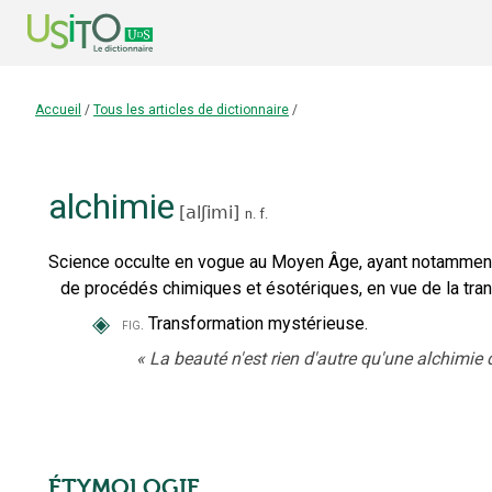
Accueil
/
Tous les articles de dictionnaire
/
alchimie
[
alʃimi
]
n.
f.
Science occulte en vogue au Moyen Âge, ayant notamment 
de procédés chimiques et ésotériques, en vue de la tra
◈
Transformation mystérieuse.
fig.
«
La beauté n'est rien d'autre qu'une alchimie d
ÉTYMOLOGIE