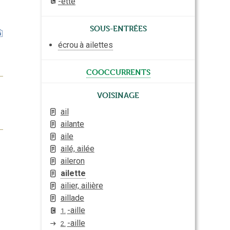
-ette
Sous-entrées
écrou
à ailettes
cooccurrents
Voisinage
ail
ailante
aile
ailé, ailée
aileron
ailette
ailier, ailière
aillade
-aille
1.
-aille
2.