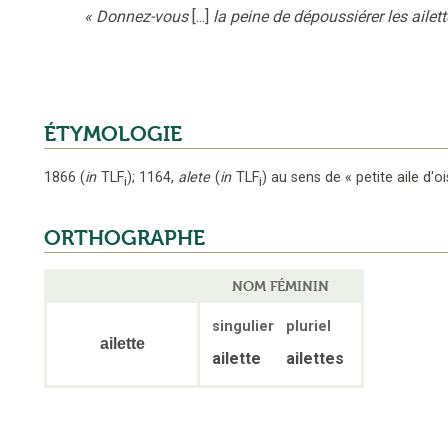
«
Donnez-vous
[...]
la peine de dépoussiérer les ailet
ÉTYMOLOGIE
1866
(
in
TLF
);
1164
,
alete
(
in
TLF
)
au sens de « petite aile d'o
i
i
ORTHOGRAPHE
NOM FÉMININ
singulier
pluriel
ailette
ailette
ailettes