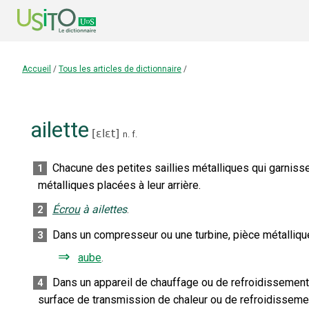
Accueil
/
Tous les articles de dictionnaire
/
ailette
[
ɛlɛt
]
n.
f.
Chacune des petites saillies métalliques qui garnisse
1
métalliques placées à leur arrière.
Écrou
à ailettes
.
2
Dans un compresseur ou une turbine, pièce métallique 
3
⇒
aube
.
Dans un appareil de chauffage ou de refroidissement,
4
surface de transmission de chaleur ou de refroidisseme