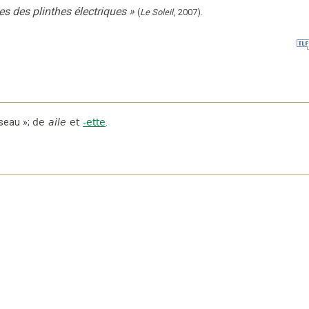
tes des plinthes électriques
»
(
Le Soleil
,
2007
).
iseau »
;
de
aile
et
-ette
.