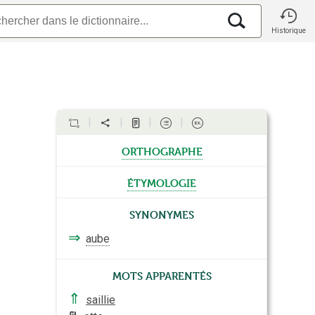
Historique
orthographe
étymologie
Synonymes
⇒
aube
Mots apparentés
⇑
saillie