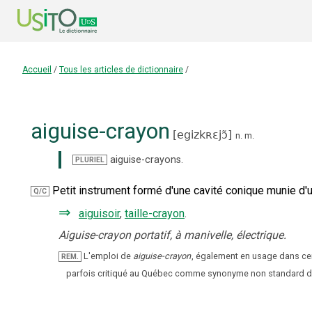
Accueil
/
Tous les articles de dictionnaire
/
aiguise-crayon
[
egizkʀɛjɔ̃
]
n.
m.
aiguise-crayons
.
PLURIEL
Petit instrument formé d'une cavité conique munie d'u
Q/C
⇒
aiguisoir
,
taille-crayon
.
Aiguise-crayon portatif, à manivelle, électrique.
L'emploi de
aiguise-crayon
, également en usage dans cer
REM.
parfois critiqué au Québec comme synonyme non standard 