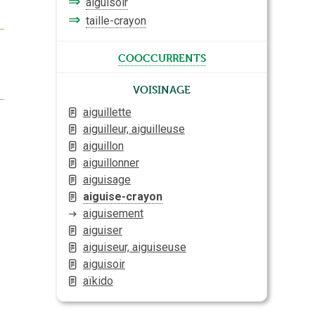
⇒
aiguisoir
⇒
taille-crayon
cooccurrents
Voisinage
aiguillette
aiguilleur, aiguilleuse
aiguillon
aiguillonner
aiguisage
aiguise-crayon
aiguisement
aiguiser
aiguiseur, aiguiseuse
aiguisoir
aïkido