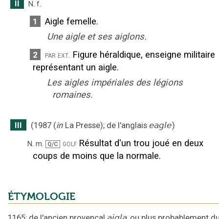
II
N.
f.
Aigle femelle.
1
Une aigle et ses aiglons.
Figure héraldique, enseigne militaire
2
par ext.
représentant un aigle.
Les aigles impériales des légions
romaines.
III
(
1987
(
in
La Presse
);
de l'anglais
eagle
)
Résultat d'un trou joué en deux
golf
N.
m.
Q/C
coups de moins que la normale.
ÉTYMOLOGIE
1165
;
de l'ancien provençal
aigla
ou
plus probablement d