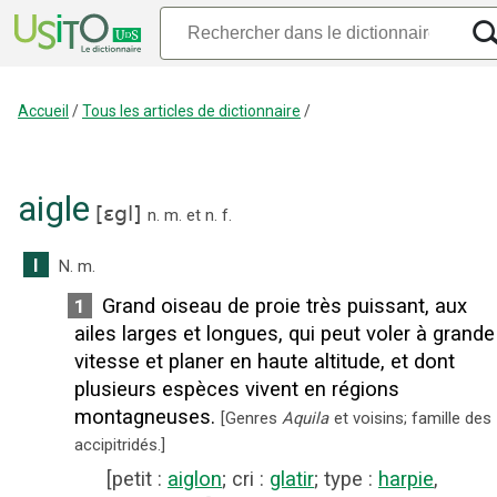
Accueil
/
Tous les articles de dictionnaire
/
aigle
[
ɛgl
]
n.
m.
et
n.
f.
I
N.
m.
Grand oiseau de proie très puissant, aux
1
ailes larges et longues, qui peut voler à grande
vitesse et planer en haute altitude, et dont
plusieurs espèces vivent en régions
montagneuses.
[
Genres
Aquila
et voisins; famille des
accipitridés.
]
[
petit
:
aiglon
;
cri
:
glatir
;
type
:
harpie
,