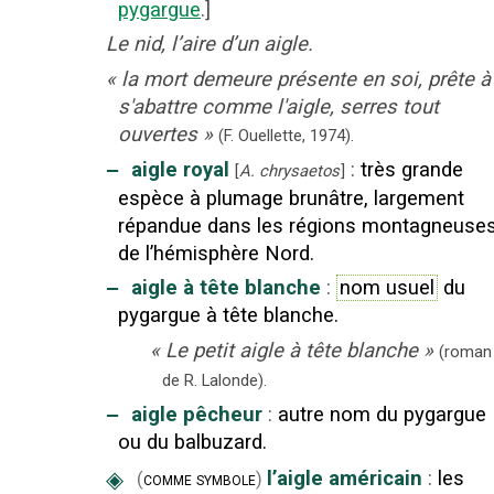
pygargue
.]
Le nid, l’aire d’un aigle.
«
la mort demeure présente en soi, prête à
s'abattre comme l'aigle, serres tout
ouvertes
»
(F. Ouellette,
1974).
‒
aigle royal
:
très grande
[
A. chrysaetos
]
espèce à plumage brunâtre, largement
répandue dans les régions montagneuse
de l’hémisphère Nord.
‒
aigle à tête blanche
:
nom usuel
du
pygargue à tête blanche.
«
Le petit aigle à tête blanche
»
(
roman
de R. Lalonde
).
‒
aigle pêcheur
:
autre nom du pygargue
ou du balbuzard.
◈
l’aigle américain
:
les
(
comme symbole
)