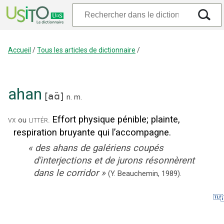
Accueil
/
Tous les articles de dictionnaire
/
ahan
[
aɑ̃
]
n.
m.
Effort physique pénible
;
plainte,
vx
littér.
ou
respiration bruyante qui l’accompagne.
«
des ahans de galériens coupés
d'interjections et de jurons résonnèrent
dans le corridor
»
(Y. Beauchemin,
1989).