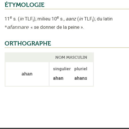
ÉTYMOLOGIE
e
e
11
s.
(
in
TLF
);
milieu 10
s.
,
aanz
(
in
TLF
);
du latin
i
i
*afannare
«
se donner de la peine
».
ORTHOGRAPHE
NOM MASCULIN
singulier
pluriel
ahan
ahan
ahans