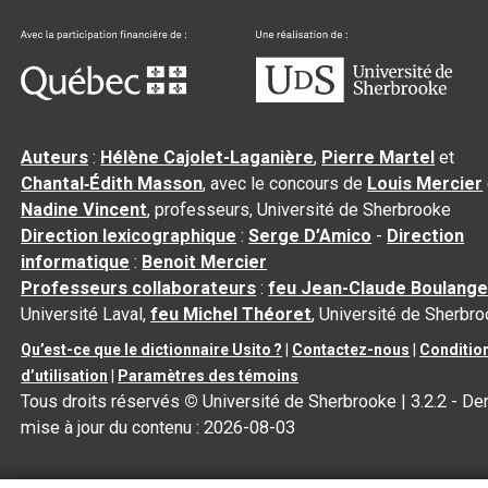
Auteurs
:
Hélène Cajolet-Laganière
,
Pierre Martel
et
Chantal‑Édith Masson
, avec le concours de
Louis Mercier
Nadine Vincent
, professeurs, Université de Sherbrooke
Direction lexicographique
:
Serge D’Amico
-
Direction
informatique
:
Benoit Mercier
Professeurs collaborateurs
:
feu Jean-Claude Boulange
Université Laval,
feu Michel Théoret
, Université de Sherbr
Qu’est-ce que le dictionnaire Usito ?
|
Contactez-nous
|
Conditio
d’utilisation
|
Paramètres des témoins
Tous droits réservés
©
Université de Sherbrooke |
3.2.2
- Der
mise à jour du contenu :
2026-08-03