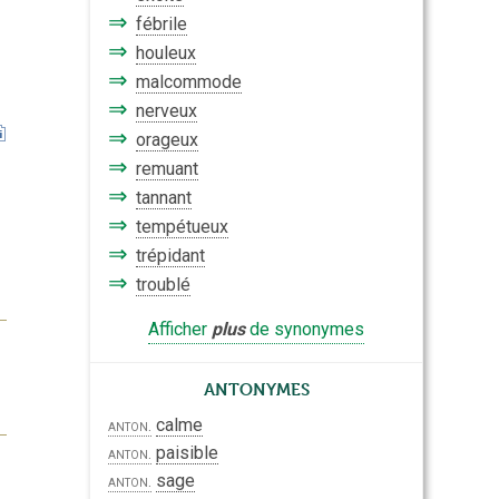
⇒
fébrile
⇒
houleux
⇒
malcommode
⇒
nerveux
⇒
orageux
⇒
remuant
⇒
tannant
⇒
tempétueux
⇒
trépidant
⇒
troublé
Afficher
plus
de synonymes
Antonymes
calme
anton.
paisible
anton.
sage
anton.