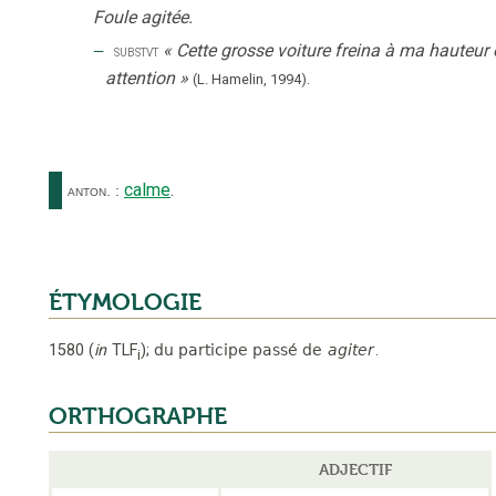
Foule agitée.
‒
«
Cette grosse voiture freina à ma hauteur et
substvt
attention
»
(L. Hamelin,
1994).
calme
.
anton.
:
ÉTYMOLOGIE
1580
(
in
TLF
);
du participe passé de
agiter
.
i
ORTHOGRAPHE
ADJECTIF