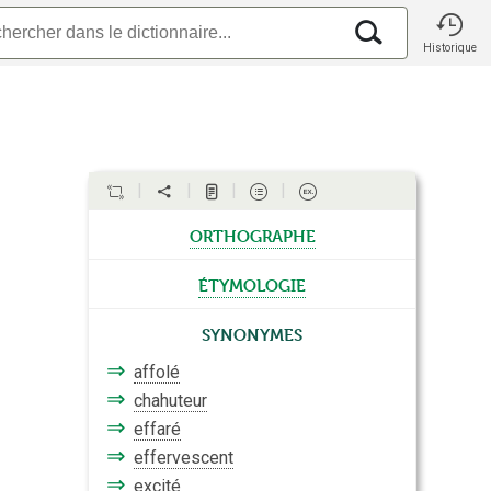
Historique
orthographe
étymologie
Synonymes
⇒
affolé
⇒
chahuteur
⇒
effaré
⇒
effervescent
⇒
excité