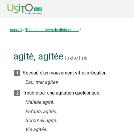
Accueil
/
Tous les articles de dictionnaire
/
agité
,
agitée
[
aʒite
]
adj.
Secoué d'un mouvement vif et irrégulier.
1
Eau, mer agitée.
Troublé par une agitation quelconque.
2
Malade agité.
Enfants agités.
Sommeil agité.
Vie agitée.