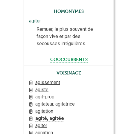
Homonymes
agiter
Remuer, le plus souvent de
façon vive et par des
secousses irrégulières.
cooccurrents
Voisinage
agissement
âgiste
agit-prop
agitateur, agitatrice
agitation
agité, agitée
agiter
agnation