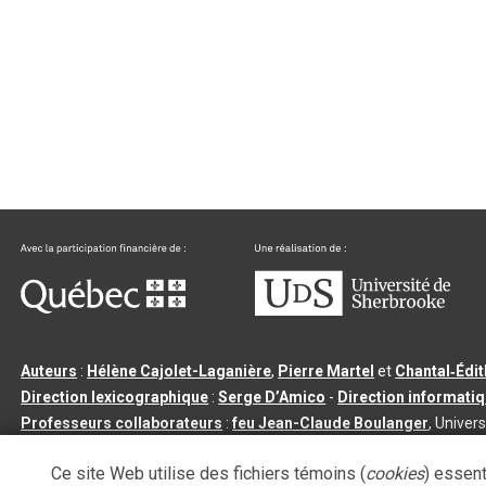
Auteurs
:
Hélène Cajolet-Laganière
,
Pierre Martel
et
Chantal‑Édi
Direction lexicographique
:
Serge D’Amico
-
Direction informati
Professeurs collaborateurs
:
feu Jean-Claude Boulanger
, Univers
Qu’est-ce que le dictionnaire Usito ?
|
Contactez-nous
|
Condition
Ce site Web utilise des fichiers témoins (
cookies
) essent
Tous droits réservés
©
Université de Sherbrooke |
3.2.2
- Dernière mi