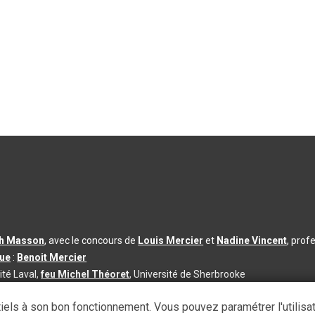
th Masson
, avec le concours de
Louis Mercier
et
Nadine Vincent
, prof
que
:
Benoit Mercier
ité Laval,
feu Michel Théoret
, Université de Sherbrooke
s d’utilisation
|
Paramètres des témoins
iels à son bon fonctionnement. Vous pouvez paramétrer l'utilisa
se à jour du contenu :
2026-08-03