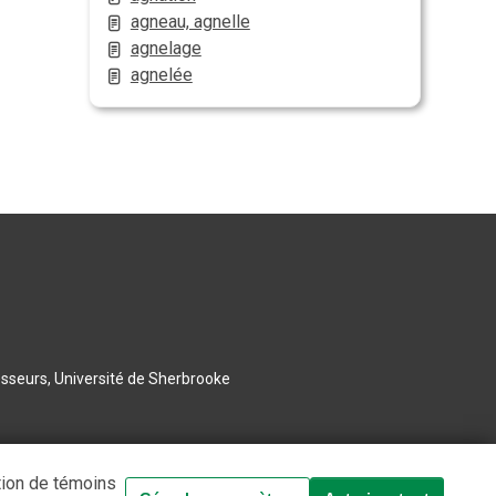
agneau, agnelle
agnelage
agnelée
esseurs, Université de Sherbrooke
tion de témoins