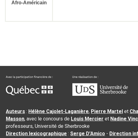
Afro-Américain
Auteurs
:
Hélène Cajolet-Laganière
,
Pierre Martel
et
Cha
Masson
, avec le concours de
Louis Mercier
et
Nadine Vin
professeurs, Université de Sherbrooke
Direction lexicographique
:
Serge D’Amico
-
Direction i