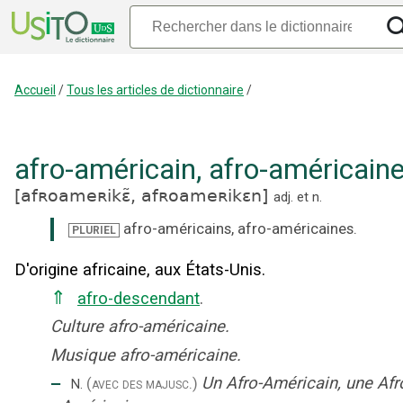
Accueil
/
Tous les articles de dictionnaire
/
afro-américain
,
afro-américain
[
afʀoameʀikɛ̃,
afʀoameʀikɛn
]
adj.
et
n.
afro-américains
,
afro-américaines
.
PLURIEL
D'origine africaine, aux États-Unis.
⇑
afro-descendant
.
Culture afro-américaine.
Musique afro-américaine.
‒
Un Afro-Américain, une Afr
(avec des majusc.)
N.