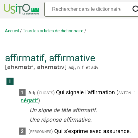
Accueil
/
Tous les articles de dictionnaire
/
affirmatif
,
affirmative
[
afiʀmatif,
afiʀmativ
]
adj.
,
n.
f.
et
adv.
I
Qui signale l'affirmation
(
:
1
(choses)
anton.
Adj.
négatif
).
Un signe de tête affirmatif.
Une réponse affirmative.
Qui s'exprime avec assurance.
2
(personnes)