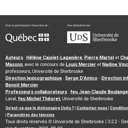
Auteurs
:
Hélène Cajolet-Laganière
,
Pierre Martel
et
Cha
Masson
, avec le concours de
Louis Mercier
et
Nadine Vin
professeurs, Université de Sherbrooke
Direction lexicographique
:
Serge D’Amico
-
Direction i
Benoit Mercier
Professeurs collaborateurs
:
feu Jean-Claude Boulange
Laval,
feu Michel Théoret
, Université de Sherbrooke
Qu’est-ce que le dictionnaire Usito ?
|
Contactez-nous
|
Condition
|
Paramètres des témoins
Tous droits réservés
©
Université de Sherbrooke |
3.2.2
- Der