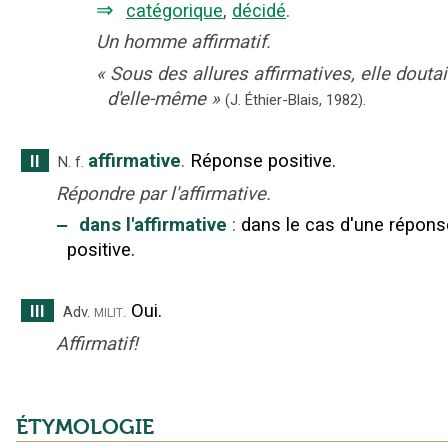
⇒
catégorique
,
décidé
.
Un homme affirmatif.
«
Sous des allures affirmatives, elle doutai
d'elle-même
»
(J. Éthier-Blais,
1982).
affirmative
.
Réponse positive.
II
N.
f.
Répondre par l'affirmative.
‒
dans l'affirmative
:
dans le cas d'une répons
positive.
Oui.
III
milit.
Adv.
Affirmatif!
ÉTYMOLOGIE