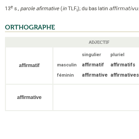
e
13
s.
,
parole afirmative
(
in
TLF
);
du bas latin
affirmativu
i
ORTHOGRAPHE
ADJECTIF
singulier
pluriel
affirmatif
affirmatifs
masculin
affirmatif
affirmative
affirmatives
féminin
affirmative