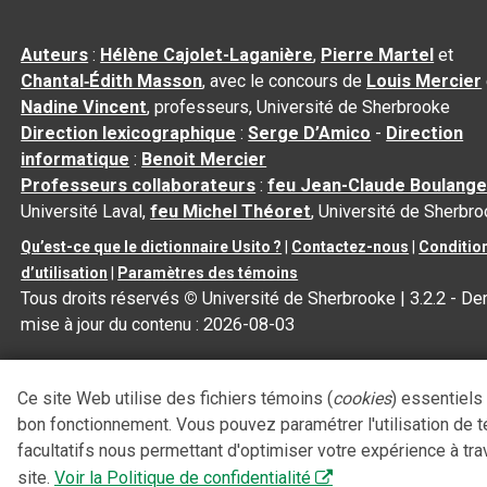
Auteurs
:
Hélène Cajolet-Laganière
,
Pierre Martel
et
Chantal‑Édith Masson
, avec le concours de
Louis Mercier
Nadine Vincent
, professeurs, Université de Sherbrooke
Direction lexicographique
:
Serge D’Amico
-
Direction
informatique
:
Benoit Mercier
Professeurs collaborateurs
:
feu Jean-Claude Boulange
Université Laval,
feu Michel Théoret
, Université de Sherbr
Qu’est-ce que le dictionnaire Usito ?
|
Contactez-nous
|
Conditio
d’utilisation
|
Paramètres des témoins
Tous droits réservés
©
Université de Sherbrooke |
3.2.2
- Der
mise à jour du contenu :
2026-08-03
Ce site Web utilise des fichiers témoins (
cookies
) essentiels
bon fonctionnement. Vous pouvez paramétrer l'utilisation de 
facultatifs nous permettant d'optimiser votre expérience à tra
site.
Voir la Politique de confidentialité