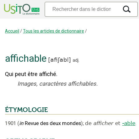
Accueil
/
Tous les articles de dictionnaire
/
affichable
[
afiʃabl
]
adj.
Qui peut être affiché.
Images, caractères affichables.
ÉTYMOLOGIE
1901
(
in
Revue des deux mondes
);
de
afficher
et
-able
.