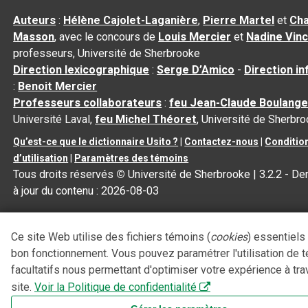
Auteurs
:
Hélène Cajolet-Laganière
,
Pierre Martel
et
Cha
Masson
, avec le concours de
Louis Mercier
et
Nadine Vin
professeurs, Université de Sherbrooke
Direction lexicographique
:
Serge D’Amico
-
Direction i
:
Benoit Mercier
Professeurs collaborateurs
:
feu Jean-Claude Boulange
Université Laval,
feu Michel Théoret
, Université de Sherbr
Qu’est-ce que le dictionnaire Usito ?
|
Contactez-nous
|
Conditio
d’utilisation
|
Paramètres des témoins
Tous droits réservés
©
Université de Sherbrooke |
3.2.2
- De
à jour du contenu :
2026-08-03
Ce site Web utilise des fichiers témoins (
cookies
) essentiels
bon fonctionnement. Vous pouvez paramétrer l'utilisation de 
facultatifs nous permettant d'optimiser votre expérience à tra
site.
Voir la Politique de confidentialité