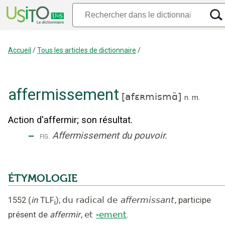
Accueil
/
Tous les articles de dictionnaire
/
affermissement
[
afɛʀmismɑ̃
]
n.
m.
Action d'affermir
;
son résultat.
‒
Affermissement du pouvoir.
fig.
ÉTYMOLOGIE
1552
(
in
TLF
);
du radical de
affermissant
,
participe
i
présent de
affermir
,
et
-ement
.