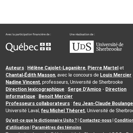
Auteurs
:
Hélène Cajolet-Laganière
,
Pierre Martel
et
Chantal‑Édith Masson
, avec le concours de
Louis Mercier
Nadine Vincent
, professeurs, Université de Sherbrooke
Direction lexicographique
:
Serge D’Amico
-
Direction
informatique
:
Benoit Mercier
Professeurs collaborateurs
:
feu Jean-Claude Boulange
Université Laval,
feu Michel Théoret
, Université de Sherbr
Qu’est-ce que le dictionnaire Usito ?
|
Contactez-nous
|
Conditio
d’utilisation
|
Paramètres des témoins