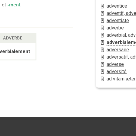
l
et
-ment
.
adventice
adventif, adv
adventiste
adverbe
adverbial, adv
ADVERBE
adverbialem
adversaire
verbialement
adversatif, a
adverse
adversité
ad vitam æte