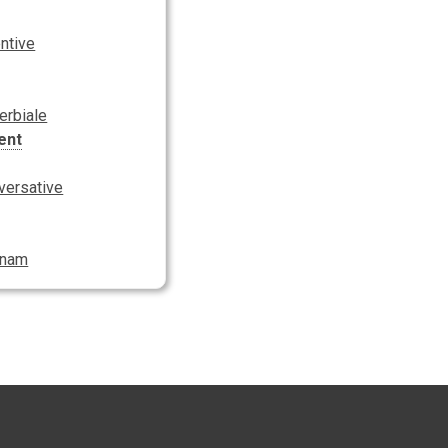
entive
erbiale
ent
dversative
rnam