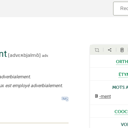
nt
[
advɛʀbjalmɑ̃
]
adv.
orth
éty
adverbialement.
ux
est employé adverbialement.
Mots 
-ment
cooc
Vo