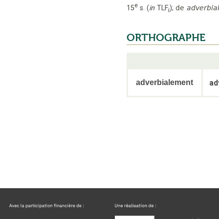
e
15
s.
(
in
TLF
);
de
adverbia
i
ORTHOGRAPHE
adverbialement
ad