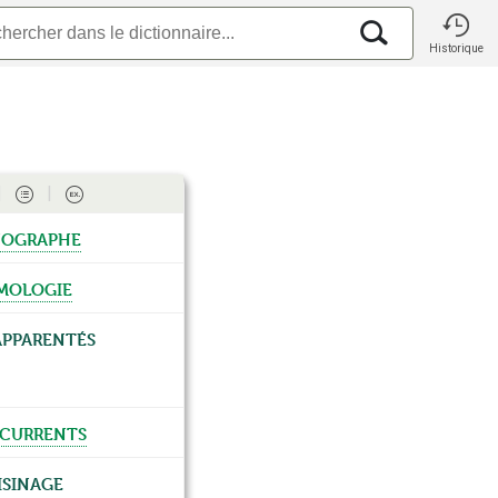
Historique
ographe
mologie
apparentés
currents
isinage