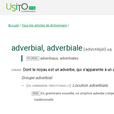
Accueil
/
Tous les articles de dictionnaire
/
adverbial
,
adverbiale
[
advɛʀbjal
]
adj.
adverbiaux
,
adverbiales
.
PLURIEL
Dont le noyau est un adverbe
;
qui s’apparente à un 
gramm.
Groupe adverbial.
‒
Locution adverbiale.
(en grammaire traditionnelle)
En grammaire nouvelle, on emploie
adverbe comp
REM.
traditionnelle.