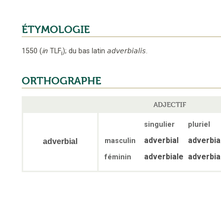
ÉTYMOLOGIE
1550
(
in
TLF
);
du bas latin
adverbialis
.
i
ORTHOGRAPHE
ADJECTIF
singulier
pluriel
adverbial
adverbia
masculin
adverbial
adverbiale
adverbia
féminin