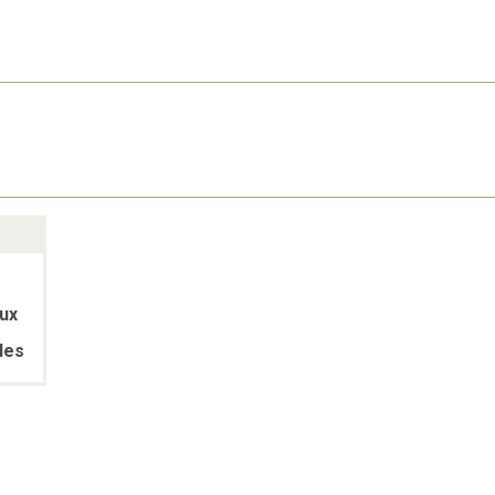
ux
les