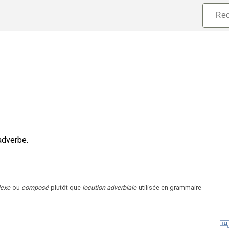
adverbe.
lexe
ou
composé
plutôt que
locution adverbiale
utilisée en grammaire