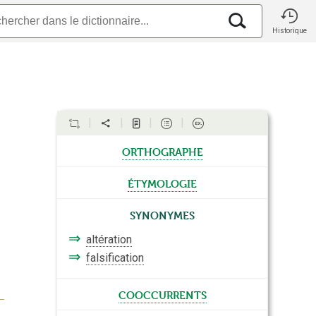
Historique
orthographe
étymologie
Synonymes
⇒
altération
⇒
falsification
cooccurrents