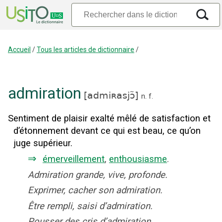
Accueil
/
Tous les articles de dictionnaire
/
admiration
[
admiʀasjɔ̃
]
n.
f.
Sentiment de plaisir exalté mêlé de satisfaction et
d’étonnement devant ce qui est beau, ce qu’on
juge supérieur.
⇒
émerveillement
,
enthousiasme
.
Admiration grande, vive, profonde.
Exprimer, cacher son admiration.
Être rempli, saisi d’admiration.
Pousser des cris d’admiration.