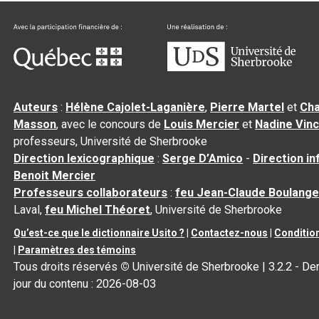
Auteurs
:
Hélène Cajolet-Laganière
,
Pierre Martel
et
Cha
Masson
, avec le concours de
Louis Mercier
et
Nadine Vin
professeurs, Université de Sherbrooke
Direction lexicographique
:
Serge D’Amico
-
Direction i
Benoit Mercier
Professeurs collaborateurs
:
feu Jean-Claude Boulange
Laval,
feu Michel Théoret
, Université de Sherbrooke
Qu’est-ce que le dictionnaire Usito ?
|
Contactez-nous
|
Condition
|
Paramètres des témoins
Tous droits réservés
©
Université de Sherbrooke |
3.2.2
- Der
jour du contenu :
2026-08-03