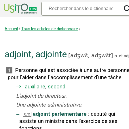
Accueil
/
Tous les articles de dictionnaire
/
adjoint
,
adjointe
[
adʒwɛ̃,
adʒwɛ̃t
]
n.
et
adj
Personne qui est associée à une autre personn
1
pour l'aider dans l'accomplissement d'une tâche.
⇒
auxiliaire
,
second
.
L'adjoint du directeur.
Une adjointe administrative.
‒
adjoint parlementaire
:
député qui
Q/C
assiste un ministre dans l’exercice de ses
fonctions.