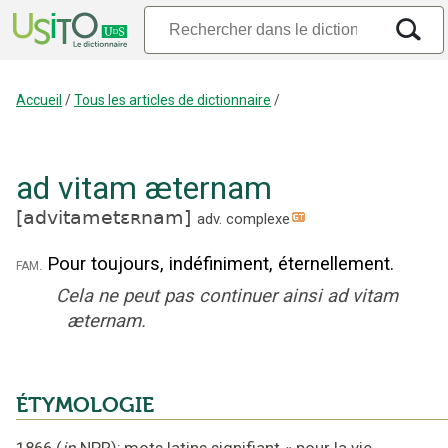
Accueil
/
Tous les articles de dictionnaire
/
ad vitam æternam
[
advitametɛʀnam
]
adv. complexe
Pour toujours, indéfiniment, éternellement.
fam.
Cela ne peut pas continuer ainsi ad vitam
æternam.
ÉTYMOLOGIE
1866
(
in
NPR
);
mots latins signifiant
«
pour la vie