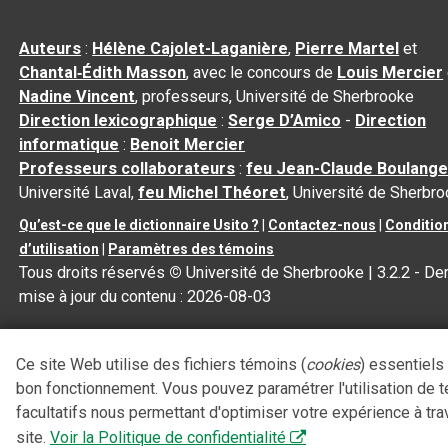
Auteurs
:
Hélène Cajolet-Laganière
,
Pierre Martel
et
Chantal‑Édith Masson
, avec le concours de
Louis Mercier
Nadine Vincent
, professeurs, Université de Sherbrooke
Direction lexicographique
:
Serge D’Amico
-
Direction
informatique
:
Benoit Mercier
Professeurs collaborateurs
:
feu Jean-Claude Boulange
Université Laval,
feu Michel Théoret
, Université de Sherbr
Qu’est-ce que le dictionnaire Usito ?
|
Contactez-nous
|
Conditio
d’utilisation
|
Paramètres des témoins
Tous droits réservés
©
Université de Sherbrooke |
3.2.2
- Der
mise à jour du contenu :
2026-08-03
Ce site Web utilise des fichiers témoins (
cookies
) essentiels
bon fonctionnement. Vous pouvez paramétrer l'utilisation de 
facultatifs nous permettant d'optimiser votre expérience à tra
site.
Voir la Politique de confidentialité