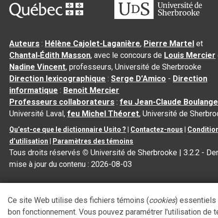
Auteurs
:
Hélène Cajolet-Laganière
,
Pierre Martel
et
Chantal‑Édith Masson
, avec le concours de
Louis Mercier
Nadine Vincent
, professeurs, Université de Sherbrooke
Direction lexicographique
:
Serge D’Amico
-
Direction
informatique
:
Benoit Mercier
Professeurs collaborateurs
:
feu Jean-Claude Boulange
Université Laval,
feu Michel Théoret
, Université de Sherbr
Qu’est-ce que le dictionnaire Usito ?
|
Contactez-nous
|
Conditio
d’utilisation
|
Paramètres des témoins
Tous droits réservés
©
Université de Sherbrooke |
3.2.2
- Der
mise à jour du contenu :
2026-08-03
Ce site Web utilise des fichiers témoins (
cookies
) essentiels
bon fonctionnement. Vous pouvez paramétrer l'utilisation de 