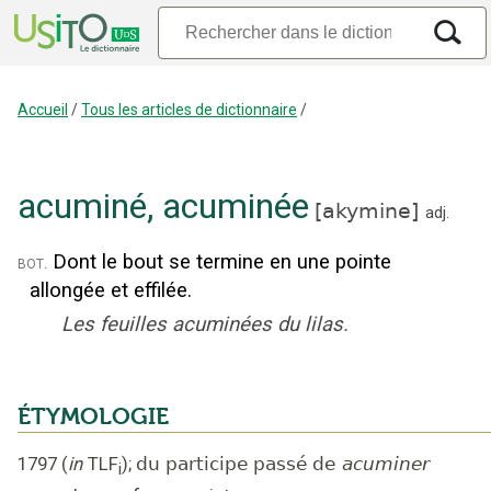
Accueil
/
Tous les articles de dictionnaire
/
acuminé
,
acuminée
[
akymine
]
adj.
Dont le bout se termine en une pointe
bot.
allongée et effilée.
Les feuilles acuminées du lilas.
ÉTYMOLOGIE
1797
(
in
TLF
);
du participe passé de
acuminer
i