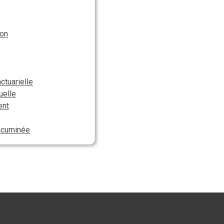
ion
actuarielle
uelle
ent
acuminée