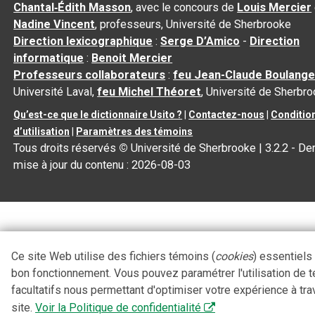
Chantal‑Édith Masson
, avec le concours de
Louis Mercier
Nadine Vincent
, professeurs, Université de Sherbrooke
Direction lexicographique
:
Serge D’Amico
-
Direction
informatique
:
Benoit Mercier
Professeurs collaborateurs
:
feu Jean-Claude Boulange
Université Laval,
feu Michel Théoret
, Université de Sherbr
Qu’est-ce que le dictionnaire Usito ?
|
Contactez-nous
|
Conditio
d’utilisation
|
Paramètres des témoins
Tous droits réservés
©
Université de Sherbrooke |
3.2.2
- Der
mise à jour du contenu :
2026-08-03
Ce site Web utilise des fichiers témoins (
cookies
) essentiels
bon fonctionnement. Vous pouvez paramétrer l'utilisation de 
facultatifs nous permettant d'optimiser votre expérience à tra
site.
Voir la Politique de confidentialité