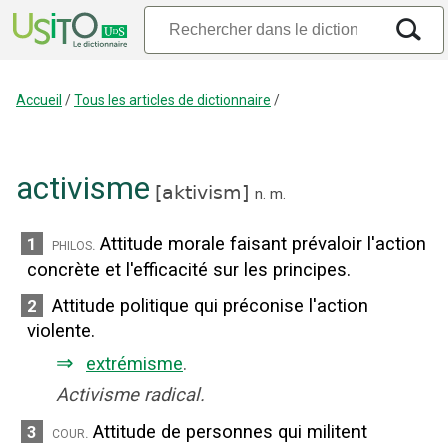
Accueil
/
Tous les articles de dictionnaire
/
activisme
[
aktivism
]
n.
m.
Attitude morale faisant prévaloir l'action
1
philos.
concrète et l'efficacité sur les principes.
Attitude politique qui préconise l'action
2
violente.
⇒
extrémisme
.
Activisme radical.
Attitude de personnes qui militent
3
cour.