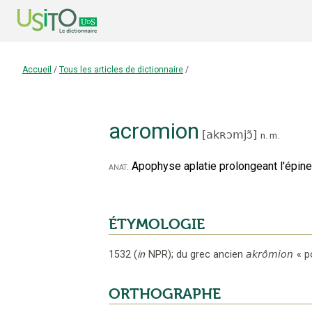
Accueil
/
Tous les articles de dictionnaire
/
acromion
[
akʀɔmjɔ̃
]
n.
m.
Apophyse aplatie prolongeant l'épine 
anat.
ÉTYMOLOGIE
1532
(
in
NPR
);
du grec ancien
akrômion
«
p
ORTHOGRAPHE