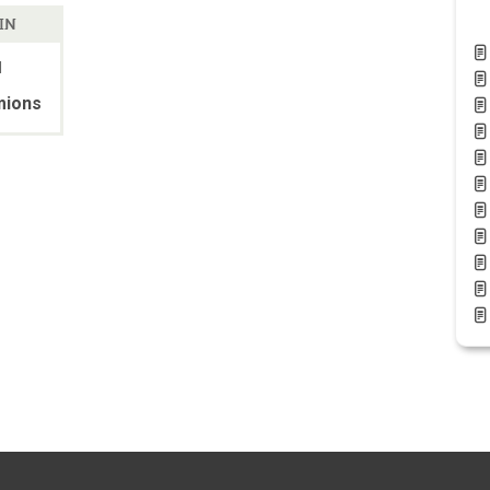
IN
l
mions