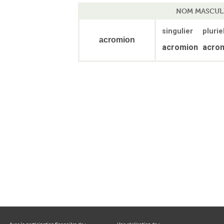
NOM MASCUL
singulier
plurie
acromion
acromion
acro