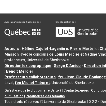
Auteurs
:
Hélène Cajolet-Laganière
,
Pierre Martel
et
Cha
Masson
, avec le concours de
Louis Mercier
et
Nadine Vin
professeurs, Université de Sherbrooke
Direction lexicographique
:
Serge D’Amico
-
Direction i
:
Benoit Mercier
Professeurs collaborateurs
:
feu Jean-Claude Boulange
Laval,
feu Michel Théoret
, Université de Sherbrooke
Qu’est-ce que le dictionnaire Usito ?
|
Contactez-nous
|
Conditio
d’utilisation
|
Paramètres des témoins
Tous droits réservés
©
Université de Sherbrooke |
3.2.2
- Der