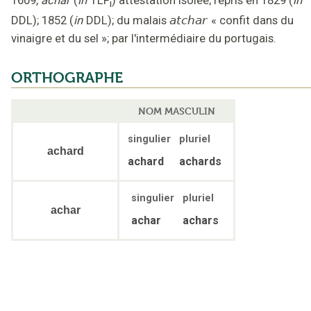
i
DDL
);
1852
(
in
DDL
);
du malais
atchar
«
confit dans du
vinaigre et du sel
»;
par l'intermédiaire du portugais
.
ORTHOGRAPHE
NOM MASCULIN
singulier
pluriel
achard
achard
achards
singulier
pluriel
achar
achar
achars