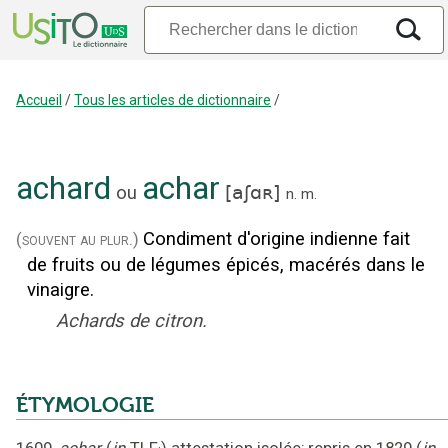
Accueil
/
Tous les articles de dictionnaire
/
achard
achar
ou
[
aʃɑʀ
]
n.
m.
Condiment d'origine indienne fait
(souvent au plur.)
de fruits ou de légumes épicés, macérés dans le
vinaigre.
Achards de citron.
ÉTYMOLOGIE
1609
,
achar
(
in
TLF
)
attestation isolée
;
repris en 1829
(
in