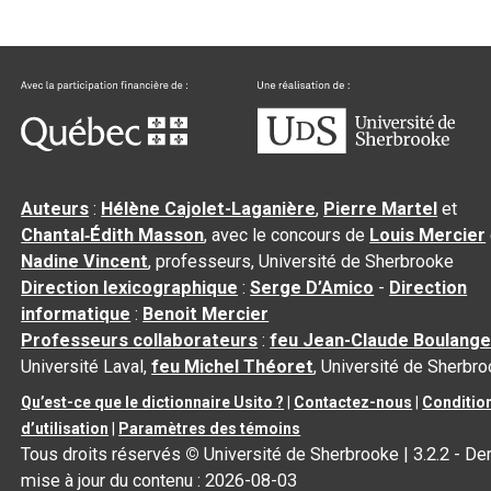
Auteurs
:
Hélène Cajolet-Laganière
,
Pierre Martel
et
Chantal‑Édith Masson
, avec le concours de
Louis Mercier
Nadine Vincent
, professeurs, Université de Sherbrooke
Direction lexicographique
:
Serge D’Amico
-
Direction
informatique
:
Benoit Mercier
Professeurs collaborateurs
:
feu Jean-Claude Boulange
Université Laval,
feu Michel Théoret
, Université de Sherbr
Qu’est-ce que le dictionnaire Usito ?
|
Contactez-nous
|
Conditio
d’utilisation
|
Paramètres des témoins
Tous droits réservés
©
Université de Sherbrooke |
3.2.2
- Der
mise à jour du contenu :
2026-08-03