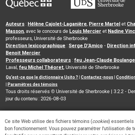
Auteurs
:
Hélène Cajolet-Laganière
,
Pierre Martel
et
Cha
Masson
, avec le concours de
Louis Mercier
et
Nadine Vin
professeurs, Université de Sherbrooke
Direction lexicographique
:
Serge D’Amico
-
Direction i
Benoit Mercier
Professeurs collaborateurs
:
feu Jean-Claude Boulange
Laval,
feu Michel Théoret
, Université de Sherbrooke
Qu’est-ce que le dictionnaire Usito ?
|
Contactez-nous
|
Condition
|
Paramètres des témoins
Tous droits réservés
©
Université de Sherbrooke |
3.2.2
- Der
jour du contenu :
2026-08-03
Ce site Web utilise des fichiers témoins (
cookies
) essentiels
bon fonctionnement. Vous pouvez paramétrer l'utilisation de 