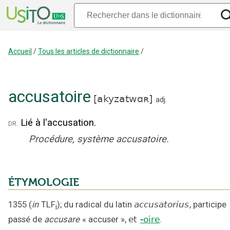
Accueil
/
Tous les articles de dictionnaire
/
accusatoire
[
akyzatwɑʀ
]
adj.
Lié à l'accusation.
dr.
Procédure, système accusatoire.
ÉTYMOLOGIE
1355
(
in
TLF
);
du radical du latin
accusatorius
,
participe
i
passé de
accusare
« accuser »
,
et
-oire
.