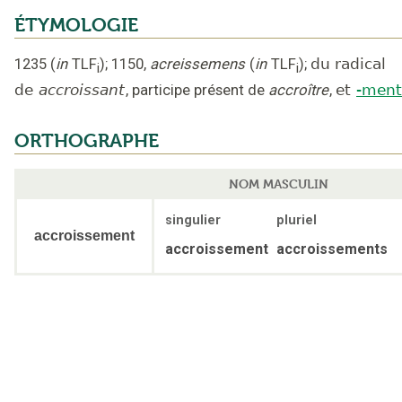
ÉTYMOLOGIE
1235
(
in
TLF
);
1150
,
acreissemens
(
in
TLF
);
du radical
i
i
de
accroissant
,
participe présent de
accroître
,
et
-ment
ORTHOGRAPHE
NOM MASCULIN
singulier
pluriel
accroissement
accroissement
accroissements