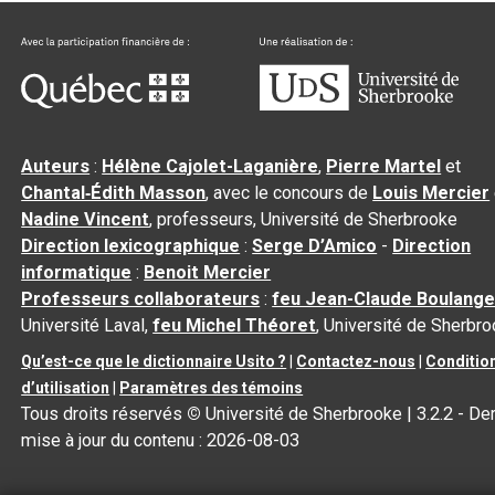
Auteurs
:
Hélène Cajolet-Laganière
,
Pierre Martel
et
Chantal‑Édith Masson
, avec le concours de
Louis Mercier
Nadine Vincent
, professeurs, Université de Sherbrooke
Direction lexicographique
:
Serge D’Amico
-
Direction
informatique
:
Benoit Mercier
Professeurs collaborateurs
:
feu Jean-Claude Boulange
Université Laval,
feu Michel Théoret
, Université de Sherbr
Qu’est-ce que le dictionnaire Usito ?
|
Contactez-nous
|
Conditio
d’utilisation
|
Paramètres des témoins
Tous droits réservés
©
Université de Sherbrooke |
3.2.2
- Der
mise à jour du contenu :
2026-08-03