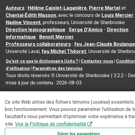
Auteurs
:
Hélène Cajolet-Laganière
,
Pierre Martel
et
Chantal‑Édith Masson
, avec le concours de
Louis Mercier
Nadine Vincent
, professeurs, Université de Sherbrooke
Direction lexicographique
:
Serge D’Amico
-
Direction
informatique
:
Benoit Mercier
Professeurs collaborateurs
:
feu Jean-Claude Boulange
Université Laval,
feu Michel Théoret
, Université de Sherbr
Qu’est-ce que le dictionnaire Usito ?
|
Contactez-nous
|
Conditio
d’utilisation
|
Paramètres des témoins
Tous droits réservés
©
Université de Sherbrooke |
3.2.2
- Der
mise à jour du contenu :
2026-08-03
Ce site Web utilise des fichiers témoins (
cookies
) essentiels
bon fonctionnement. Vous pouvez paramétrer l'utilisation de 
facultatifs nous permettant d'optimiser votre expérience à tra
site.
Voir la Politique de confidentialité
Gérer les paramètres