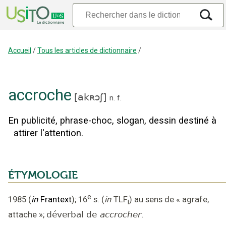
Accueil
/
Tous les articles de dictionnaire
/
accroche
[
akʀɔʃ
]
n.
f.
En publicité, phrase-choc, slogan, dessin destiné à
attirer l'attention.
ÉTYMOLOGIE
e
1985
(
in
Frantext
);
16
s.
(
in
TLF
)
au sens de « agrafe,
i
attache »
;
déverbal de
accrocher
.