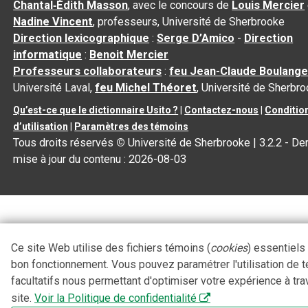
Chantal‑Édith Masson
, avec le concours de
Louis Mercier
Nadine Vincent
, professeurs, Université de Sherbrooke
Direction lexicographique
:
Serge D’Amico
-
Direction
informatique
:
Benoit Mercier
Professeurs collaborateurs
:
feu Jean-Claude Boulange
Université Laval,
feu Michel Théoret
, Université de Sherbr
Qu’est-ce que le dictionnaire Usito ?
|
Contactez-nous
|
Conditio
d’utilisation
|
Paramètres des témoins
Tous droits réservés
©
Université de Sherbrooke |
3.2.2
- Der
mise à jour du contenu :
2026-08-03
Ce site Web utilise des fichiers témoins (
cookies
) essentiels
bon fonctionnement. Vous pouvez paramétrer l'utilisation de 
facultatifs nous permettant d'optimiser votre expérience à tra
site.
Voir la Politique de confidentialité