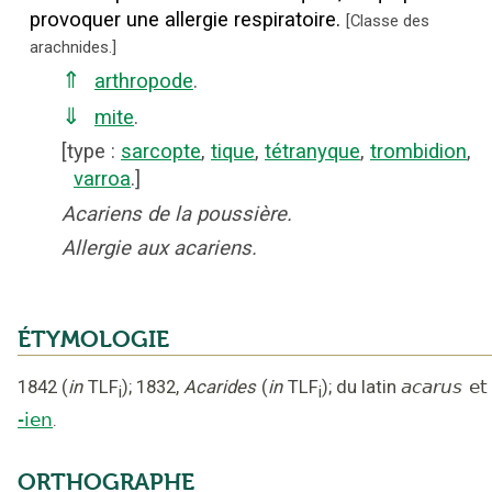
provoquer une allergie respiratoire.
[
Classe des
arachnides.
]
⇑
arthropode
.
⇓
mite
.
[
type
:
sarcopte
,
tique
,
tétranyque
,
trombidion
,
varroa
.]
Acariens de la poussière.
Allergie aux acariens.
ÉTYMOLOGIE
1842
(
in
TLF
);
1832
,
Acarides
(
in
TLF
);
du latin
acarus
et
i
i
-ien
.
ORTHOGRAPHE