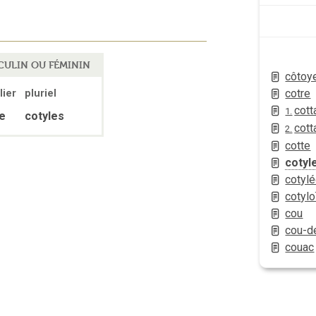
ULIN OU FÉMININ
côtoy
cotre
lier
pluriel
cott
1.
le
cotyles
cott
2.
cotte
cotyl
cotyl
cotyl
cou
cou-d
couac