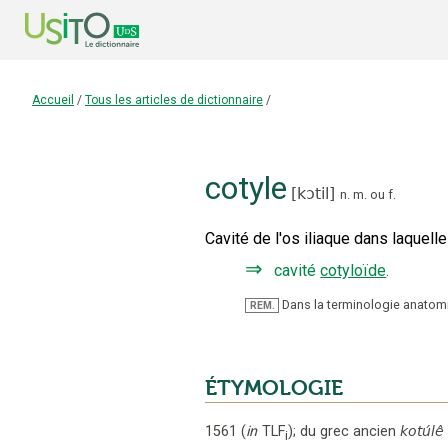
Accueil
/
Tous les articles de dictionnaire
/
cotyle
[
kɔtil
]
n.
m.
ou
f.
Cavité de l'os iliaque dans laquell
⇒
cavité
cotyloïde
.
Dans la terminologie anatom
REM.
ÉTYMOLOGIE
1561
(
in
TLF
);
du grec ancien
kotúlê
i