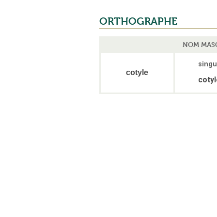
ORTHOGRAPHE
NOM MASC
singu
cotyle
coty