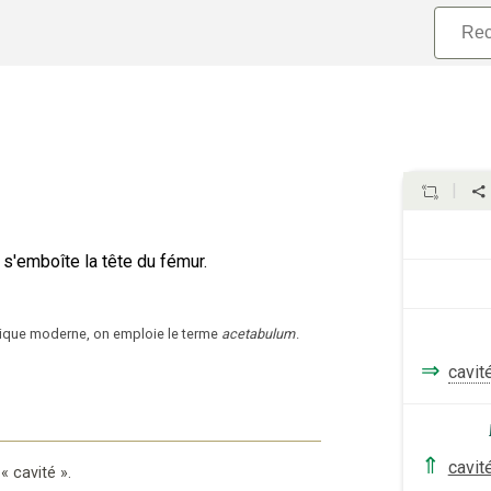
e s'emboîte la tête du fémur.
ique moderne, on emploie le terme
acetabulum
.
⇒
cavit
⇑
cavit
«
cavité
».