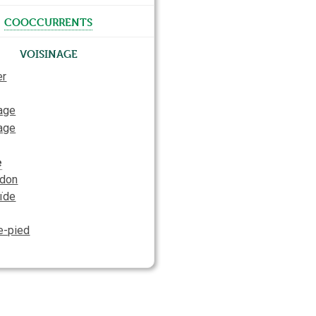
cooccurrents
Voisinage
er
age
age
e
édon
oïde
e-pied