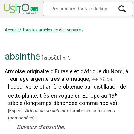
Accueil
/
Tous les articles de dictionnaire
/
absinthe
[
apsɛ̃t
]
n.
f.
Armoise originaire d’Eurasie et d’Afrique du Nord, à
feuillage argenté très aromatique
;
par méton.
liqueur verte et amère obtenue par distillation de
e
cette plante, très en vogue en Europe au 19
siècle (longtemps dénoncée comme nocive).
[
Espèce
Artemisia absinthium
; famille des astéracées
(composées).
]
Buveurs d’absinthe.