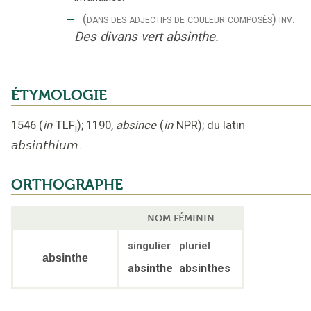
‒
(dans des adjectifs de couleur composés)
inv.
Des divans vert absinthe.
ÉTYMOLOGIE
1546
(
in
TLF
);
1190
,
absince
(
in
NPR
);
du latin
i
absinthium
.
ORTHOGRAPHE
NOM FÉMININ
singulier
pluriel
absinthe
absinthe
absinthes