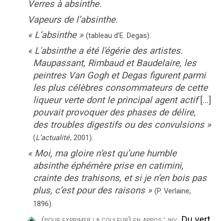
Verres à absinthe.
Vapeurs de l’absinthe.
«
L’absinthe
»
(
tableau d’E. Degas
).
«
L'absinthe a été l'égérie des artistes.
Maupassant, Rimbaud et Baudelaire, les
peintres Van Gogh et Degas figurent parmi
les plus célèbres consommateurs de cette
liqueur verte dont le principal agent actif
[...]
pouvait provoquer des phases de délire,
des troubles digestifs ou des convulsions
»
(
L’actualité
,
2001
).
«
Moi, ma gloire n’est qu’une humble
absinthe éphémère prise en catimini,
crainte des trahisons, et si je n’en bois pas
plus, c’est pour des raisons
»
(P. Verlaine,
1896
).
◈
;
Du vert
(pour exprimer la couleur)
en appos.
inv.