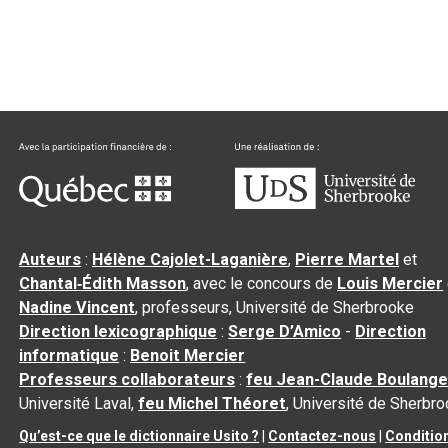
Auteurs
:
Hélène Cajolet-Laganière
,
Pierre Martel
et
Chantal‑Édith Masson
, avec le concours de
Louis Mercier
Nadine Vincent
, professeurs, Université de Sherbrooke
Direction lexicographique
:
Serge D’Amico
-
Direction
informatique
:
Benoit Mercier
Professeurs collaborateurs
:
feu Jean-Claude Boulange
Université Laval,
feu Michel Théoret
, Université de Sherbr
Qu’est-ce que le dictionnaire Usito ?
|
Contactez-nous
|
Conditio