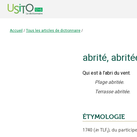
Accueil
/
Tous les articles de dictionnaire
/
abrité
,
abrité
Qui est à l’abri du vent.
Plage abritée.
Terrasse abritée.
ÉTYMOLOGIE
1740
(
in
TLF
);
du particip
i