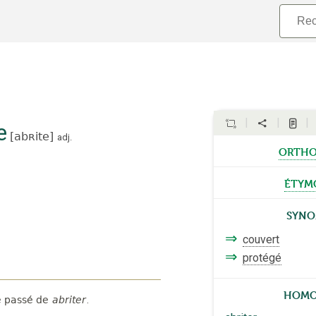
e
[
abʀite
]
adj.
ortho
étym
Syno
⇒
couvert
⇒
protégé
Homo
e passé de
abriter
.