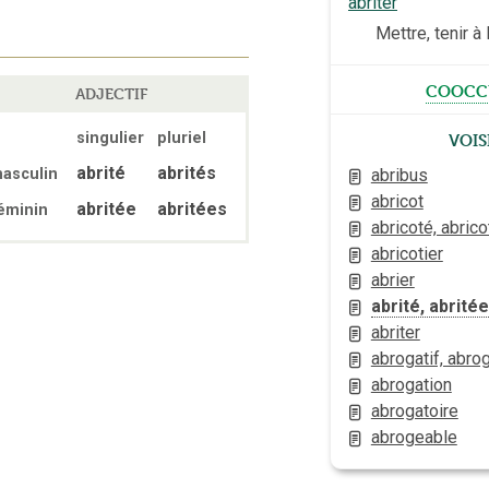
abriter
Mettre, tenir à l
coocc
ADJECTIF
Vois
singulier
pluriel
abrité
abrités
asculin
abribus
abricot
abritée
abritées
éminin
abricoté, abric
abricotier
abrier
abrité, abritée
abriter
abrogatif, abro
abrogation
abrogatoire
abrogeable