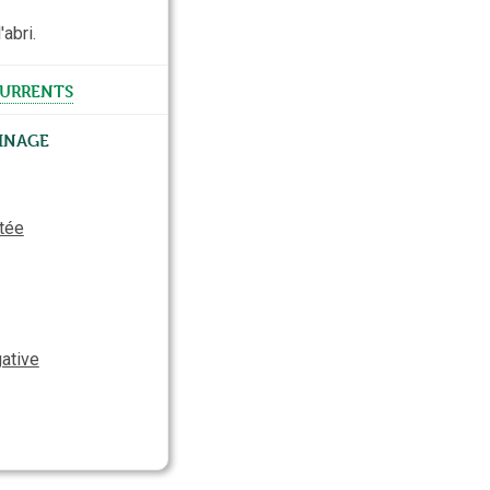
'abri.
urrents
inage
otée
gative