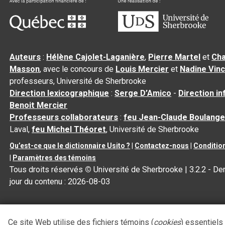
Auteurs
:
Hélène Cajolet-Laganière
,
Pierre Martel
et
Cha
Masson
, avec le concours de
Louis Mercier
et
Nadine Vin
professeurs, Université de Sherbrooke
Direction lexicographique
:
Serge D’Amico
-
Direction i
Benoit Mercier
Professeurs collaborateurs
:
feu Jean-Claude Boulange
Laval,
feu Michel Théoret
, Université de Sherbrooke
Qu’est-ce que le dictionnaire Usito ?
|
Contactez-nous
|
Condition
|
Paramètres des témoins
Tous droits réservés
©
Université de Sherbrooke |
3.2.2
- Der
jour du contenu :
2026-08-03
Ce site Web utilise des fichiers témoins (
cookies
) essentiels