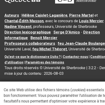
Auteurs
:
Hélène Cajolet-Laganière
,
Pierre Martel
et
Chantal‑Édith Masson
, avec le concours de
Louis Mercier
Nadine Vincent
, professeurs, Université de Sherbrooke
Direction lexicographique
:
Serge D’Amico
-
Direction
informatique
:
Benoit Mercier
Professeurs collaborateurs
:
feu Jean-Claude Boulange
Université Laval,
feu Michel Théoret
, Université de Sherbr
Qu’est-ce que le dictionnaire Usito ?
|
Contactez-nous
|
Conditio
d’utilisation
|
Paramètres des témoins
Tous droits réservés
©
Université de Sherbrooke |
3.2.2
- Der
mise à jour du contenu :
2026-08-03
Ce site Web utilise des fichiers témoins (
cookies
) essentiels
bon fonctionnement. Vous pouvez paramétrer l'utilisation de 
facultatifs nous permettant d'optimiser votre expérience à tra