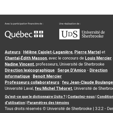
Auteurs
:
Hélène Cajolet-Laganière
,
Pierre Martel
et
Chantal‑Édith Masson
, avec le concours de
Louis Mercier
Nadine Vincent
, professeurs, Université de Sherbrooke
Direction lexicographique
:
Serge D’Amico
-
Direction
informatique
:
Benoit Mercier
Professeurs collaborateurs
:
feu Jean-Claude Boulange
Université Laval,
feu Michel Théoret
, Université de Sherbr
Qu’est-ce que le dictionnaire Usito ?
|
Contactez-nous
|
Conditio
d’utilisation
|
Paramètres des témoins
Tous droits réservés
©
Université de Sherbrooke |
3.2.2
- Der