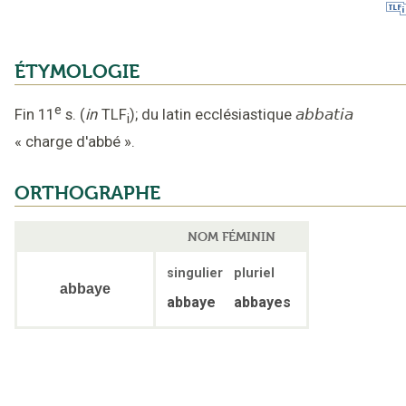
ÉTYMOLOGIE
e
Fin 11
s.
(
in
TLF
);
du latin ecclésiastique
abbatia
i
«
charge d'abbé
».
ORTHOGRAPHE
NOM FÉMININ
singulier
pluriel
abbaye
abbaye
abbayes