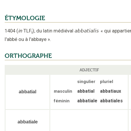
ÉTYMOLOGIE
1404
(
in
TLF
);
du latin médiéval
abbatialis
«
qui appartie
i
l'abbé ou à l'abbaye
».
ORTHOGRAPHE
ADJECTIF
singulier
pluriel
abbatial
abbatiaux
masculin
abbatial
abbatiale
abbatiales
féminin
abbatiale