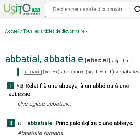
Accueil
/
Tous les articles de dictionnaire
/
abbatial
,
abbatiale
[
abasjal
]
adj.
et
n.
f.
(
)
abbatiaux
;
(
)
abbatiales
adj.
m.
adj.
f.
et
n.
f.
PLURIEL
Relatif à une abbaye, à un abbé ou à une
I
Adj.
abbesse.
Une église abbatiale.
abbatiale
.
Principale église d'une abbaye.
II
N.
f.
Abbatiale romane.