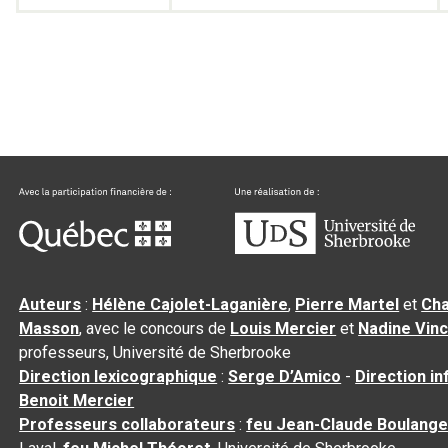
Auteurs
:
Hélène Cajolet-Laganière
,
Pierre Martel
et
Cha
Masson
, avec le concours de
Louis Mercier
et
Nadine Vin
professeurs, Université de Sherbrooke
Direction lexicographique
:
Serge D’Amico
-
Direction i
Benoit Mercier
Professeurs collaborateurs
:
feu Jean-Claude Boulange