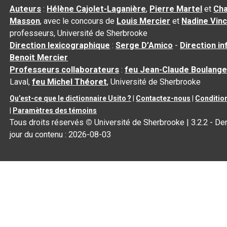
Auteurs
:
Hélène Cajolet-Laganière
,
Pierre Martel
et
Cha
Masson
, avec le concours de
Louis Mercier
et
Nadine Vin
professeurs, Université de Sherbrooke
Direction lexicographique
:
Serge D’Amico
-
Direction i
Benoit Mercier
Professeurs collaborateurs
:
feu Jean-Claude Boulange
Laval,
feu Michel Théoret
, Université de Sherbrooke
Qu’est-ce que le dictionnaire Usito ?
|
Contactez-nous
|
Condition
|
Paramètres des témoins
Tous droits réservés
©
Université de Sherbrooke |
3.2.2
- Der
jour du contenu :
2026-08-03