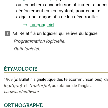
ou les fichiers auxquels son utilisateur a accès
généralement en les cryptant, pour ensuite
exiger une rançon afin de les déverrouiller.
⇒
rançongiciel
.
Relatif à un logiciel
;
qui relève du logiciel.
3
Adj.
Programmation logicielle.
Outil logiciel.
ÉTYMOLOGIE
1969
(
in
Bulletin signalétique des télécommunications
);
d
logi(que)
et
(matér)iel
;
adaptation de l'anglais
hardware/software
.
ORTHOGRAPHE