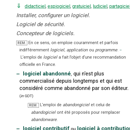
⇓
didacticiel
,
espiogiciel
,
gratuiciel
,
ludiciel
,
partagicie
Installer, configurer un logiciel.
Logiciel de sécurité.
Concepteur de logiciels.
En ce sens, on emploie couramment et parfois
REM.
indifféremment
logiciel
,
application
ou
programme
.
–
L’emploi de
logiciel
a fait l’objet d’une recommandation
officielle en France.
‒
logiciel abandonné
,
qui n'est plus
commercialisé depuis longtemps et qui est
considéré comme abandonné par son éditeur.
(
in
GDT)
L'emploi de
abandongiciel
et celui de
REM.
abandogiciel
ont été proposés pour remplacer
abandonware
.
‒
logiciel contributif
logiciel à contributio
ou