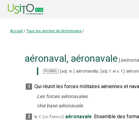
Accueil
/
Tous les articles de dictionnaire
/
aéronaval
,
aéronavale
[
aeʀona
(
)
aéronavals
;
(
)
aéron
adj.
m.
adj.
f.
et
n.
f.
PLURIEL
Qui réunit les forces militaires aériennes et nava
1
Les forces aéronavales.
Une base aéronavale.
aéronavale
.
Ensemble des formati
2
(en France)
N.
f.