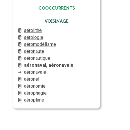
cooccurrents
Voisinage
aérolithe
aérologie
aéromodélisme
aéronaute
aéronautique
aéronaval, aéronavale
aéronavale
aéronef
aéronomie
aérophagie
aéroplane