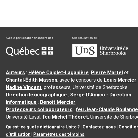
Auteurs
:
Hélène Cajolet-Laganière
,
Pierre Martel
et
Chantal‑Édith Masson
, avec le concours de
Louis Mercier
Nadine Vincent
, professeurs, Université de Sherbrooke
Direction lexicographique
:
Serge D’Amico
-
Direction
informatique
:
Benoit Mercier
Professeurs collaborateurs
:
feu Jean-Claude Boulange
Université Laval,
feu Michel Théoret
, Université de Sherbr
Qu’est-ce que le dictionnaire Usito ?
|
Contactez-nous
|
Conditio
d’utilisation
|
Paramètres des témoins