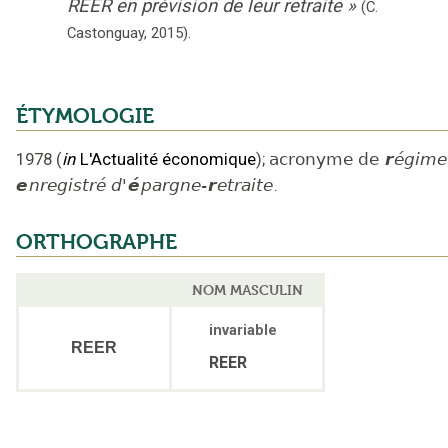
REER en prévision de leur retraite
»
(
C.
Castonguay
,
2015
).
ÉTYMOLOGIE
1978
(
in
L'Actualité économique
);
acronyme de
r
égime
e
nregistré d'
é
pargne-
r
etraite
.
ORTHOGRAPHE
NOM MASCULIN
invariable
REER
REER