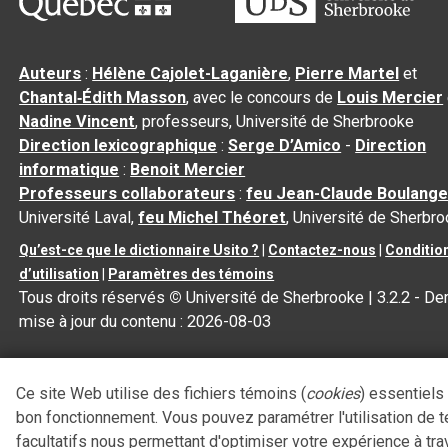
Auteurs
:
Hélène Cajolet-Laganière
,
Pierre Martel
et
Chantal‑Édith Masson
, avec le concours de
Louis Mercier
Nadine Vincent
, professeurs, Université de Sherbrooke
Direction lexicographique
:
Serge D’Amico
-
Direction
informatique
:
Benoit Mercier
Professeurs collaborateurs
:
feu Jean-Claude Boulange
Université Laval,
feu Michel Théoret
, Université de Sherbr
Qu’est-ce que le dictionnaire Usito ?
|
Contactez-nous
|
Conditio
d’utilisation
|
Paramètres des témoins
Tous droits réservés
©
Université de Sherbrooke |
3.2.2
- Der
mise à jour du contenu :
2026-08-03
Ce site Web utilise des fichiers témoins (
cookies
) essentiels
bon fonctionnement. Vous pouvez paramétrer l'utilisation de 
facultatifs nous permettant d'optimiser votre expérience à tra