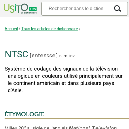
Accueil
/
Tous les articles de dictionnaire
/
NTSC
[
ɛnteɛsse
]
n.
m.
inv.
Système de codage des signaux de la télévision
analogique en couleurs utilisé principalement sur
le continent américain et dans plusieurs pays
d'Asie.
ÉTYMOLOGIE
e
Milieu 20
s.
;
sigle de l'anglais
N
ational
T
elevision