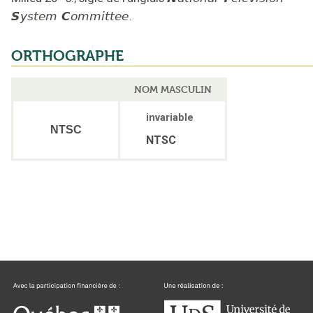
S
ystem
C
ommittee
.
ORTHOGRAPHE
NOM MASCULIN
invariable
NTSC
NTSC