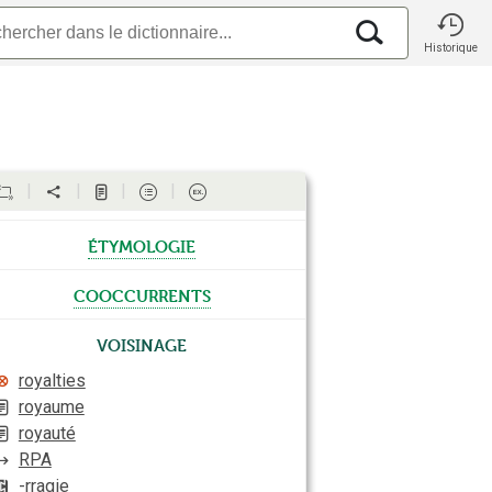
Historique
étymologie
cooccurrents
Voisinage
royalties
royaume
royauté
RPA
-rragie