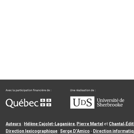
Auteurs
:
Hélène Cajolet-Laganière
,
Pierre Martel
et
Chantal‑Édi
Direction lexicographique
:
Serge D’Amico
-
Direction informati