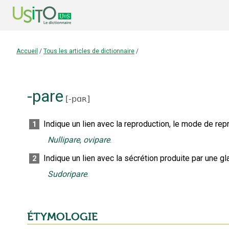
Accueil
/
Tous les articles de dictionnaire
/
-pare
[
-pɑʀ
]
Indique un lien avec la reproduction, le mode de rep
1
Nullipare
,
ovipare
.
Indique un lien avec la sécrétion produite par une gl
2
Sudoripare
.
ÉTYMOLOGIE