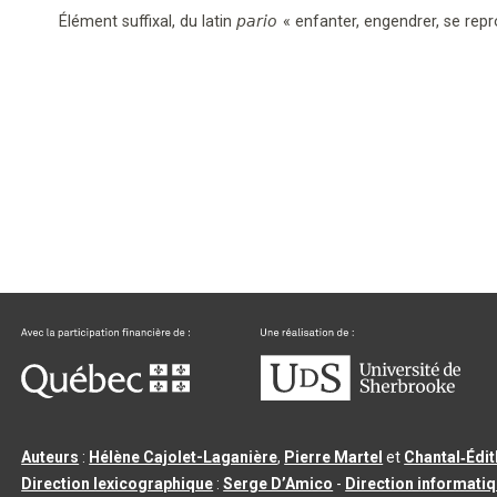
Élément suffixal,
du latin
pario
«
enfanter, engendrer, se repr
Auteurs
:
Hélène Cajolet-Laganière
,
Pierre Martel
et
Chantal‑Édi
Direction lexicographique
:
Serge D’Amico
-
Direction informati