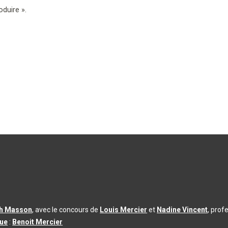
oduire
».
th Masson
, avec le concours de
Louis Mercier
et
Nadine Vincent
, prof
que
:
Benoit Mercier