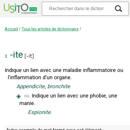
Accueil
/
Tous les articles de dictionnaire
/
-ite
[
-it
]
3.
Indique un lien avec une maladie inflammatoire ou
l'inflammation d'un organe.
Appendicite
,
bronchite
.
◈
Indique un lien avec une phobie, une
fig.
manie.
Espionite
.
Autre exemple de mot formé avec cet élément
: