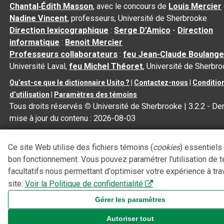
Chantal‑Édith Masson
, avec le concours de
Louis Mercier
Nadine Vincent
, professeurs, Université de Sherbrooke
Direction lexicographique
:
Serge D’Amico
-
Direction
informatique
:
Benoit Mercier
Professeurs collaborateurs
:
feu Jean-Claude Boulange
Université Laval,
feu Michel Théoret
, Université de Sherbr
Qu’est-ce que le dictionnaire Usito ?
|
Contactez-nous
|
Conditio
d’utilisation
|
Paramètres des témoins
Tous droits réservés
©
Université de Sherbrooke |
3.2.2
- Der
mise à jour du contenu :
2026-08-03
Ce site Web utilise des fichiers témoins (
cookies
) essentiels
bon fonctionnement. Vous pouvez paramétrer l'utilisation de 
facultatifs nous permettant d'optimiser votre expérience à tra
site.
Voir la Politique de confidentialité
Gérer les paramètres
Autoriser tout